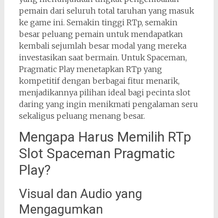
pemain dari seluruh total taruhan yang masuk
ke game ini. Semakin tinggi RTp, semakin
besar peluang pemain untuk mendapatkan
kembali sejumlah besar modal yang mereka
investasikan saat bermain. Untuk Spaceman,
Pragmatic Play menetapkan RTp yang
kompetitif dengan berbagai fitur menarik,
menjadikannya pilihan ideal bagi pecinta slot
daring yang ingin menikmati pengalaman seru
sekaligus peluang menang besar.
Mengapa Harus Memilih RTp
Slot Spaceman Pragmatic
Play?
Visual dan Audio yang
Mengagumkan