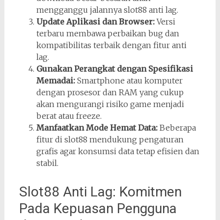
mengganggu jalannya slot88 anti lag.
Update Aplikasi dan Browser:
Versi
terbaru membawa perbaikan bug dan
kompatibilitas terbaik dengan fitur anti
lag.
Gunakan Perangkat dengan Spesifikasi
Memadai:
Smartphone atau komputer
dengan prosesor dan RAM yang cukup
akan mengurangi risiko game menjadi
berat atau freeze.
Manfaatkan Mode Hemat Data:
Beberapa
fitur di slot88 mendukung pengaturan
grafis agar konsumsi data tetap efisien dan
stabil.
Slot88 Anti Lag: Komitmen
Pada Kepuasan Pengguna