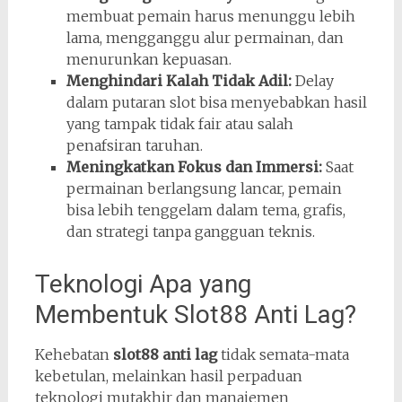
membuat pemain harus menunggu lebih
lama, mengganggu alur permainan, dan
menurunkan kepuasan.
Menghindari Kalah Tidak Adil:
Delay
dalam putaran slot bisa menyebabkan hasil
yang tampak tidak fair atau salah
penafsiran taruhan.
Meningkatkan Fokus dan Immersi:
Saat
permainan berlangsung lancar, pemain
bisa lebih tenggelam dalam tema, grafis,
dan strategi tanpa gangguan teknis.
Teknologi Apa yang
Membentuk Slot88 Anti Lag?
Kehebatan
slot88 anti lag
tidak semata-mata
kebetulan, melainkan hasil perpaduan
teknologi mutakhir dan manajemen