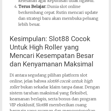
kelelahan agar keputusan tidak ngawur.
Terus Belajar:
Dunia slot online
berkembang cepat. Rutin mencari update
dan strategi baru akan membuka peluang
lebih besar.
Kesimpulan: Slot88 Cocok
Untuk High Roller yang
Mencari Kesempatan Besar
dan Kenyamanan Maksimal
Di antara segudang pilihan platform slot
online, jelas bahwa
slot88 cocok untuk high
roller
bukan sekadar klaim tanpa dasar. Dengan
sistem taruhan maksimal yang fleksibel,
keamanan berlapis, serta bonus dan program
VIP eksklusif, Slot88 memberikan ruang
bermain yang nyaman dan menguntungkan