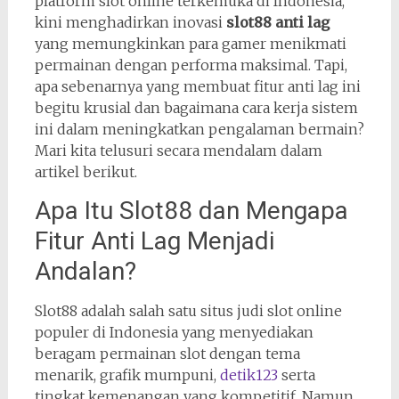
platform slot online terkemuka di Indonesia,
kini menghadirkan inovasi
slot88 anti lag
yang memungkinkan para gamer menikmati
permainan dengan performa maksimal. Tapi,
apa sebenarnya yang membuat fitur anti lag ini
begitu krusial dan bagaimana cara kerja sistem
ini dalam meningkatkan pengalaman bermain?
Mari kita telusuri secara mendalam dalam
artikel berikut.
Apa Itu Slot88 dan Mengapa
Fitur Anti Lag Menjadi
Andalan?
Slot88 adalah salah satu situs judi slot online
populer di Indonesia yang menyediakan
beragam permainan slot dengan tema
menarik, grafik mumpuni,
detik123
serta
tingkat kemenangan yang kompetitif. Namun,