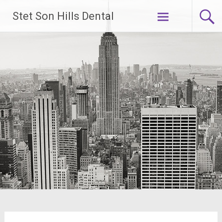
Skip
Stet Son Hills Dental
to
content