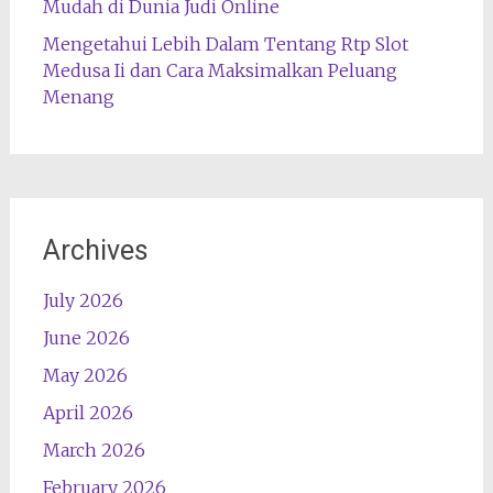
Mudah di Dunia Judi Online
Mengetahui Lebih Dalam Tentang Rtp Slot
Medusa Ii dan Cara Maksimalkan Peluang
Menang
Archives
July 2026
June 2026
May 2026
April 2026
March 2026
February 2026