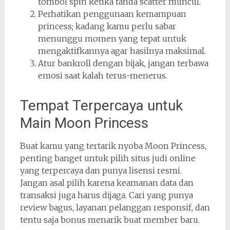
tombol spin ketika tanda scatter muncul.
Perhatikan penggunaan kemampuan
princess; kadang kamu perlu sabar
menunggu momen yang tepat untuk
mengaktifkannya agar hasilnya maksimal.
Atur bankroll dengan bijak, jangan terbawa
emosi saat kalah terus-menerus.
Tempat Terpercaya untuk
Main Moon Princess
Buat kamu yang tertarik nyoba Moon Princess,
penting banget untuk pilih situs judi online
yang terpercaya dan punya lisensi resmi.
Jangan asal pilih karena keamanan data dan
transaksi juga harus dijaga. Cari yang punya
review bagus, layanan pelanggan responsif, dan
tentu saja bonus menarik buat member baru.