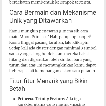
berdekatan membentuk kelompok tertentu.
Cara Bermain dan Mekanisme
Unik yang Ditawarkan
Kamu mungkin penasaran gimana sih cara
main Moon Princess? Nah, gampang banget!
Kamu tinggal pasang taruhan, lalu klik spin.
Setiap kali ada cluster dengan minimal 3 simbol
sama yang saling berdekatan, mereka bakal
hilang dan digantikan oleh simbol baru yang
turun dari atas. Ini memungkinkan kamu dapat
beberapa kali kemenangan dalam satu putaran.
Fitur-fitur Menarik yang Bikin
Betah
Princess Trinity Feature:
Ada tiga
karakter utama yang masing-masing