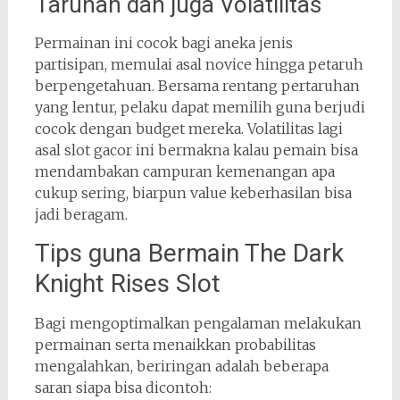
Taruhan dan juga Volatilitas
Permainan ini cocok bagi aneka jenis
partisipan, memulai asal novice hingga petaruh
berpengetahuan. Bersama rentang pertaruhan
yang lentur, pelaku dapat memilih guna berjudi
cocok dengan budget mereka. Volatilitas lagi
asal slot gacor ini bermakna kalau pemain bisa
mendambakan campuran kemenangan apa
cukup sering, biarpun value keberhasilan bisa
jadi beragam.
Tips guna Bermain The Dark
Knight Rises Slot
Bagi mengoptimalkan pengalaman melakukan
permainan serta menaikkan probabilitas
mengalahkan, beriringan adalah beberapa
saran siapa bisa dicontoh: