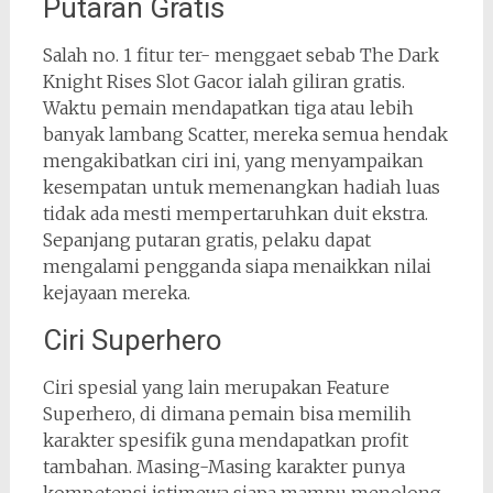
Putaran Gratis
Salah no. 1 fitur ter- menggaet sebab The Dark
Knight Rises Slot Gacor ialah giliran gratis.
Waktu pemain mendapatkan tiga atau lebih
banyak lambang Scatter, mereka semua hendak
mengakibatkan ciri ini, yang menyampaikan
kesempatan untuk memenangkan hadiah luas
tidak ada mesti mempertaruhkan duit ekstra.
Sepanjang putaran gratis, pelaku dapat
mengalami pengganda siapa menaikkan nilai
kejayaan mereka.
Ciri Superhero
Ciri spesial yang lain merupakan Feature
Superhero, di dimana pemain bisa memilih
karakter spesifik guna mendapatkan profit
tambahan. Masing-Masing karakter punya