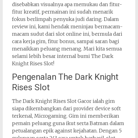
disebabkan visualnya apa memukau dan fitur-
fitur kreatif, permainan ini sudah menarik
fokus berlimpah penyuka judi daring. Dalam
review ini, kami hendak meninjau bermacam-
macam sudut dari slot online ini, bermula dari
cara kerja gim, fitur bonus, sampai saran bagi
menaikkan peluang menang. Mari kita semua
selami lebih besar internal bumi The Dark
Knight Rises Slot!
Pengenalan The Dark Knight
Rises Slot
The Dark Knight Rises Slot Gacor ialah gim
siapa dikembangkan dari provider device soft
terkenal, Microgaming. Gim ini memberikan
pemain peluang guna ikut serta Batman dalam
petualangan epik against kejahatan. Dengan 5