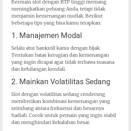
Bermain slot dengan RTP tinggi memang
meningkatkan peluang Anda, tetapi tidak
menjamin kemenangan mutlak. Berikut
beberapa tips yang bisa kamu terapkan:
1. Manajemen Modal
Selalu atur bankroll kamu dengan bijak.
Tentukan batas kerugian dan kemenangan
yang ingin dicapai agar tidak terbawa suasana
dan kehilangan kendali.
2. Mainkan Volatilitas Sedang
Slot dengan volatilitas sedang cenderung
memberikan kombinasi kemenangan yang
seimbang antara frekuensi dan besarnya
hadiah. Cocok untuk pemain yang ingin stabil
dan menghindari kekalahan besar.