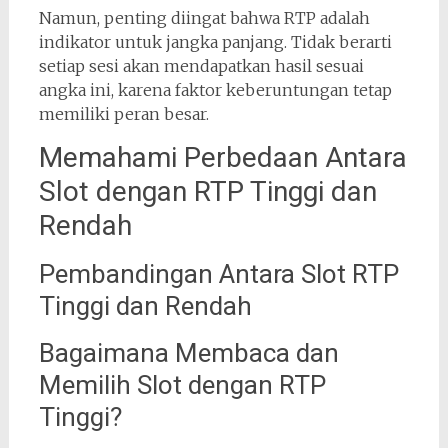
Namun, penting diingat bahwa RTP adalah
indikator untuk jangka panjang. Tidak berarti
setiap sesi akan mendapatkan hasil sesuai
angka ini, karena faktor keberuntungan tetap
memiliki peran besar.
Memahami Perbedaan Antara
Slot dengan RTP Tinggi dan
Rendah
Pembandingan Antara Slot RTP
Tinggi dan Rendah
Bagaimana Membaca dan
Memilih Slot dengan RTP
Tinggi?