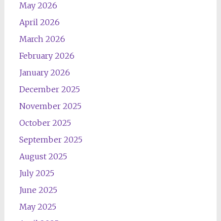
May 2026
April 2026
March 2026
February 2026
January 2026
December 2025
November 2025
October 2025
September 2025
August 2025
July 2025
June 2025
May 2025