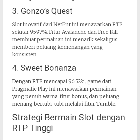
3. Gonzo’s Quest
Slot inovatif dari NetEnt ini menawarkan RTP
sekitar 95.97%. Fitur Avalanche dan Free Fall
membuat permainan ini menarik sekaligus
memberi peluang kemenangan yang
konsisten.
4. Sweet Bonanza
Dengan RTP mencapai 96.52%, game dari
Pragmatic Play ini menawarkan permainan
yang penuh warna, fitur bonus, dan peluang
menang bertubi-tubi melalui fitur Tumble.
Strategi Bermain Slot dengan
RTP Tinggi