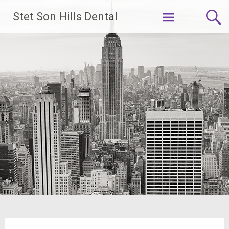
Skip
Stet Son Hills Dental
to
content