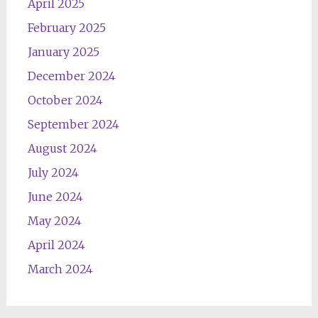
April 2025
February 2025
January 2025
December 2024
October 2024
September 2024
August 2024
July 2024
June 2024
May 2024
April 2024
March 2024