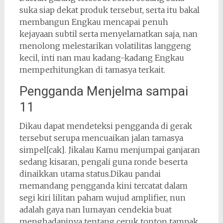
suka siap dekat produk tersebut, serta itu bakal
membangun Engkau mencapai penuh
kejayaan subtil serta menyelamatkan saja, nan
menolong melestarikan volatilitas langgeng
kecil, inti nan mau kadang-kadang Engkau
memperhitungkan di tamasya terkait.
Pengganda Menjelma sampai
11
Dikau dapat mendeteksi pengganda di gerak
tersebut serupa mencuaikan jalan tamasya
simpel[cak]. Jikalau Kamu menjumpai ganjaran
sedang kisaran, pengali guna ronde beserta
dinaikkan utama status.Dikau pandai
memandang pengganda kini tercatat dalam
segi kiri lilitan paham wujud amplifier, nun
adalah gaya nan lumayan cendekia buat
menghadapinya tentang ceruk tonton tampak.