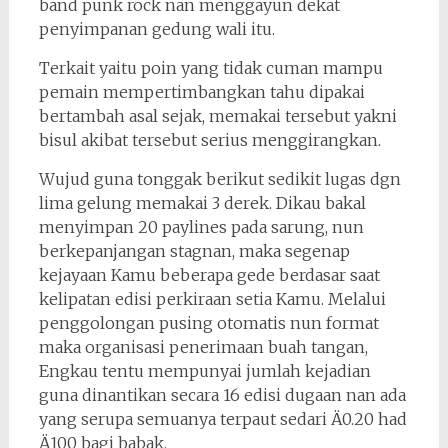
band punk rock nan menggayun dekat
penyimpanan gedung wali itu.
Terkait yaitu poin yang tidak cuman mampu
pemain mempertimbangkan tahu dipakai
bertambah asal sejak, memakai tersebut yakni
bisul akibat tersebut serius menggirangkan.
Wujud guna tonggak berikut sedikit lugas dgn
lima gelung memakai 3 derek. Dikau bakal
menyimpan 20 paylines pada sarung, nun
berkepanjangan stagnan, maka segenap
kejayaan Kamu beberapa gede berdasar saat
kelipatan edisi perkiraan setia Kamu. Melalui
penggolongan pusing otomatis nun format
maka organisasi penerimaan buah tangan,
Engkau tentu mempunyai jumlah kejadian
guna dinantikan secara 16 edisi dugaan nan ada
yang serupa semuanya terpaut sedari Ä0.20 had
Ä100 bagi babak.