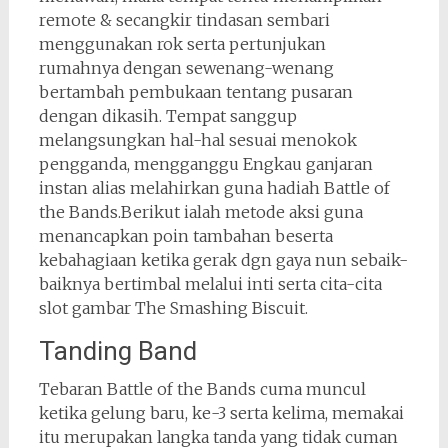
remote & secangkir tindasan sembari
menggunakan rok serta pertunjukan
rumahnya dengan sewenang-wenang
bertambah pembukaan tentang pusaran
dengan dikasih. Tempat sanggup
melangsungkan hal-hal sesuai menokok
pengganda, mengganggu Engkau ganjaran
instan alias melahirkan guna hadiah Battle of
the Bands.Berikut ialah metode aksi guna
menancapkan poin tambahan beserta
kebahagiaan ketika gerak dgn gaya nun sebaik-
baiknya bertimbal melalui inti serta cita-cita
slot gambar The Smashing Biscuit.
Tanding Band
Tebaran Battle of the Bands cuma muncul
ketika gelung baru, ke-3 serta kelima, memakai
itu merupakan langka tanda yang tidak cuman