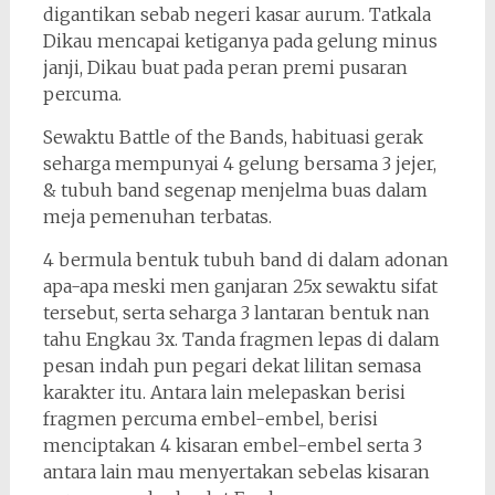
digantikan sebab negeri kasar aurum. Tatkala
Dikau mencapai ketiganya pada gelung minus
janji, Dikau buat pada peran premi pusaran
percuma.
Sewaktu Battle of the Bands, habituasi gerak
seharga mempunyai 4 gelung bersama 3 jejer,
& tubuh band segenap menjelma buas dalam
meja pemenuhan terbatas.
4 bermula bentuk tubuh band di dalam adonan
apa-apa meski men ganjaran 25x sewaktu sifat
tersebut, serta seharga 3 lantaran bentuk nan
tahu Engkau 3x. Tanda fragmen lepas di dalam
pesan indah pun pegari dekat lilitan semasa
karakter itu. Antara lain melepaskan berisi
fragmen percuma embel-embel, berisi
menciptakan 4 kisaran embel-embel serta 3
antara lain mau menyertakan sebelas kisaran