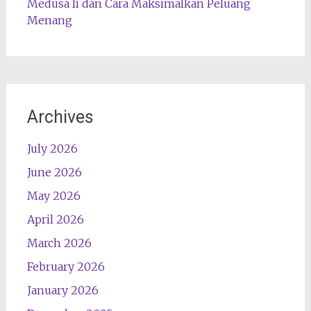
Medusa Ii dan Cara Maksimalkan Peluang
Menang
Archives
July 2026
June 2026
May 2026
April 2026
March 2026
February 2026
January 2026